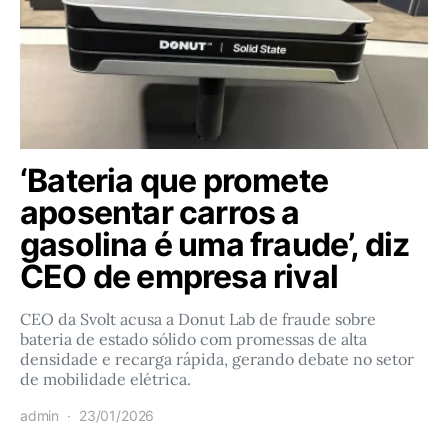
‘Bateria que promete
aposentar carros a
gasolina é uma fraude’, diz
CEO de empresa rival
CEO da Svolt acusa a Donut Lab de fraude sobre
bateria de estado sólido com promessas de alta
densidade e recarga rápida, gerando debate no setor
de mobilidade elétrica.
admin
23/01/2026