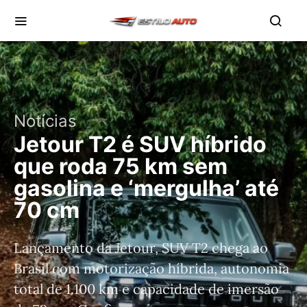
Notícias
Jetour T2 é SUV híbrido
que roda 75 km sem
gasolina e ‘mergulha’ até
70 cm
Lançamento da Jetour, SUV T2 chega ao
Brasil com motorização híbrida, autonomia
total de 1.100 km e capacidade de imersão