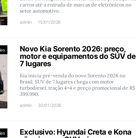
carros até a entrada de marcas de eletrônicos no
setor automotivo.
admin
15/01/2026
Novo Kia Sorento 2026: preço,
ias
motor e equipamentos do SUV de
7 lugares
Kia inicia pré-venda do novo Sorento 2026 no
Brasil. SUV de 7 lugares chega com motor
turbodiesel, tração 4×4 e preço promocional de R$
399.990.
admin
30/01/2026
Exclusivo: Hyundai Creta e Kona
ias