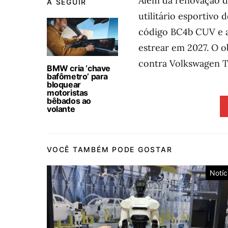
Além da renovação d
A SEGUIR
utilitário esportivo
código BC4b CUV e 
estrear em 2027. O 
contra Volkswagen Te
BMW cria ‘chave
bafômetro’ para
bloquear
motoristas
bêbados ao
volante
VOCÊ TAMBÉM PODE GOSTAR
Notíc