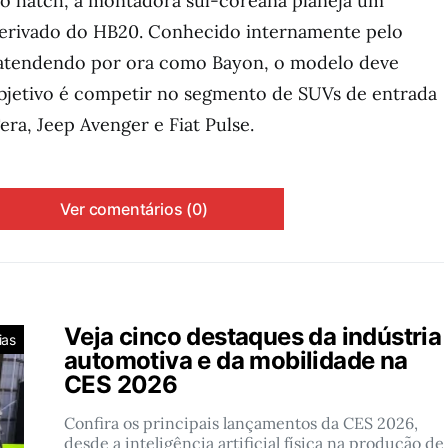
o hatch, a montadora sul-coreana planeja um
 derivado do HB20. Conhecido internamente pelo
atendendo por ora como Bayon, o modelo deve
objetivo é competir no segmento de SUVs de entrada
ra, Jeep Avenger e Fiat Pulse.
Ver comentários (0)
Veja cinco destaques da indústria
ias
automotiva e da mobilidade na
CES 2026
Confira os principais lançamentos da CES 2026,
desde a inteligência artificial física na produção de