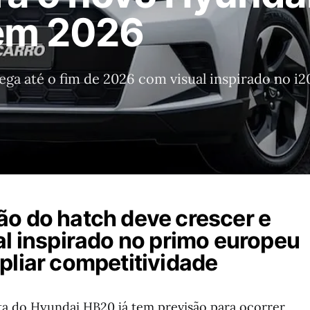
em 2026
a até o fim de 2026 com visual inspirado no i20
o do hatch deve crescer e
al inspirado no primo europeu
pliar competitividade
a do Hyundai HB20 já tem previsão para ocorrer.