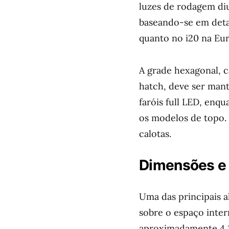
luzes de rodagem di
baseando-se em deta
quanto no i20 na Eu
A grade hexagonal, c
hatch, deve ser mant
faróis full LED, enqu
os modelos de topo.
calotas.
Dimensões e 
Uma das principais al
sobre o espaço inte
aproximadamente 4,1