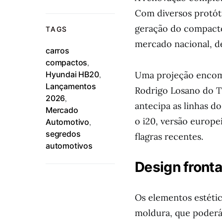
Com diversos protóti
geração do compacto
TAGS
mercado nacional, de
carros
compactos
,
Hyundai HB20
Uma projeção enco
,
Lançamentos
Rodrigo Losano do T
2026
,
antecipa as linhas d
Mercado
o i20, versão europe
Automotivo
,
segredos
flagras recentes.
automotivos
Design fronta
Os elementos estéti
moldura, que poderá 