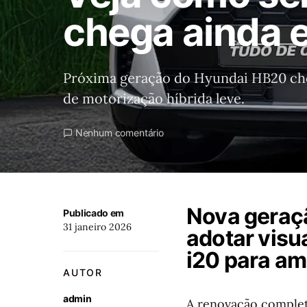
chega ainda 
Próxima geração do Hyundai HB20 cheg
de motorização híbrida leve.
Nenhum comentário
Nova geraçã
Publicado em
31 janeiro 2026
adotar visu
i20 para am
AUTOR
admin
A renovação complet