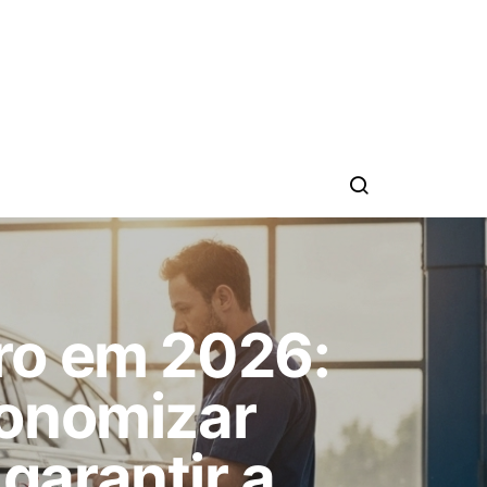
ro em 2026:
conomizar
 garantir a