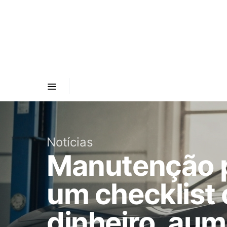
Notícias
Manutenção p
um checklist
dinheiro, aume