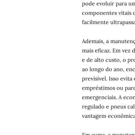
pode evoluir para u
componentes vitais 
facilmente ultrapassa
Ademais, a manutenç
mais eficaz. Em vez 
e de alto custo, o p
ao longo do ano, en
previsível. Isso evit
empréstimos ou parc
emergenciais. A eco
regulado e pneus ca
vantagem econômica, 
Em suma, a manutenç