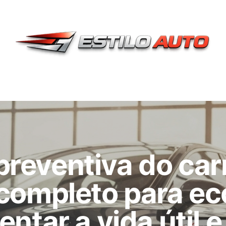
reventiva do car
 completo para e
ntar a vida útil e