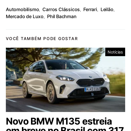
Automobilismo
Carros Clássicos
Ferrari
Leilão
,
,
,
,
Mercado de Luxo
Phil Bachman
,
VOCÊ TAMBÉM PODE GOSTAR
Notícias
Novo BMW M135 estreia
em breve no Brasil com 317