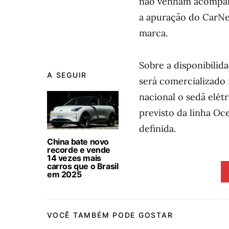
não venham acompanh
a apuração do CarNe
marca.
Sobre a disponibilid
A SEGUIR
será comercializado
nacional o sedã elét
previsto da linha Oc
definida.
China bate novo
recorde e vende
14 vezes mais
carros que o Brasil
em 2025
VOCÊ TAMBÉM PODE GOSTAR