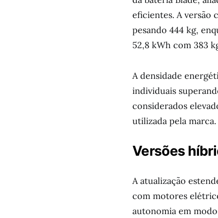
eficientes. A versão
pesando 444 kg, enq
52,8 kWh com 383 kg
A densidade energét
individuais superand
considerados elevados
utilizada pela marca.
Versões híbri
A atualização estend
com motores elétrico
autonomia em modo p